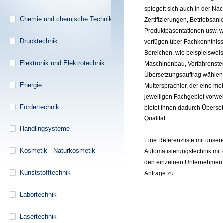
spiegelt sich auch in der Na
Chemie und chemische Technik
Zertifizierungen, Betriebsanl
Produktpäsentationen usw. w
Drucktechnik
verfügen über Fachkenntnisse
Bereichen, wie beispielsweis
Elektronik und Elektrotechnik
Maschinenbau, Verfahrenstec
Übersetzungsauftrag wählen 
Energie
Muttersprachler, der eine me
jeweiligen Fachgebiet vorwe
Fördertechnik
bietet Ihnen dadurch Überse
Qualität.
Handlingsysteme
Eine Referenzliste mit unse
Kosmetik - Naturkosmetik
Automatisierungstechnik mit 
den einzelnen Unternehmen 
Kunststofftechnik
Anfrage zu.
Labortechnik
Lasertechnik